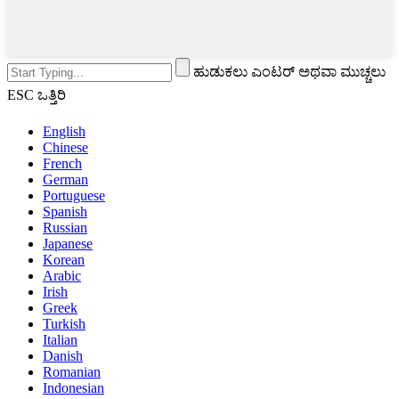
ಹುಡುಕಲು ಎಂಟರ್ ಅಥವಾ ಮುಚ್ಚಲು
ESC ಒತ್ತಿರಿ
English
Chinese
French
German
Portuguese
Spanish
Russian
Japanese
Korean
Arabic
Irish
Greek
Turkish
Italian
Danish
Romanian
Indonesian