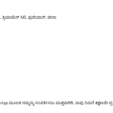
ೆ., ಕ್ಸಿಯಾಮೆನ್ ಸಿಟಿ, ಫುಜಿಯಾನ್, ಚೀನಾ
 ಮೂಲಕ ನಮ್ಮನ್ನು ಸಂಪರ್ಕಿಸಲು ಮುಕ್ತವಾಗಿರಿ, ನಾವು ನಿಮಗೆ ತಕ್ಷಣವೇ ಪ್ರತ್ಯು