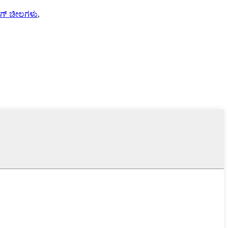
್ಪಿಂಗ್ ಚೀಲಗಳು
,